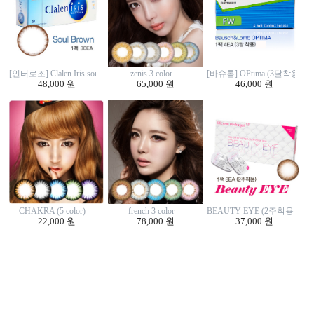
zenis 3 color
[인터로조] Clalen Iris soul brown (30EA)
[바슈롬] OPtima (3달착용 4E
65,000 원
48,000 원
46,000 원
CHAKRA (5 color)
french 3 color
BEAUTY EYE (2주착용 8EA
22,000 원
78,000 원
37,000 원