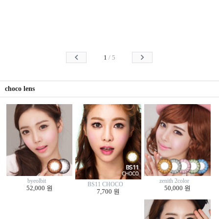
1
/
5
choco lens
byeolbit
zenith 2color
BS11 CHOCO
52,000 원
50,000 원
7,700 원