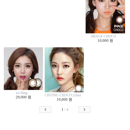
IMAGE CHOCO
10,000 원
ice bling
CHUING CHOCO (1monthly/2p)
29,000 원
10,000 원
1
/
4